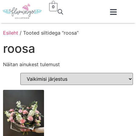
0
Esileht
/ Tooted siltidega “roosa”
roosa
Näitan ainukest tulemust