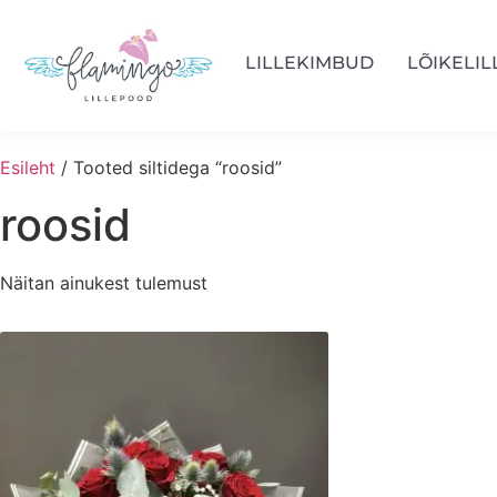
LILLEKIMBUD
LÕIKELIL
Esileht
/ Tooted siltidega “roosid”
roosid
Näitan ainukest tulemust