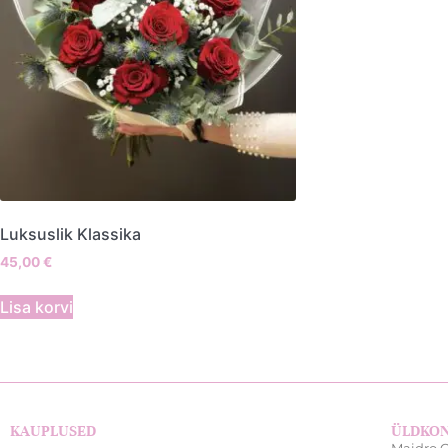
Luksuslik Klassika
45,00
€
Lisa korvi
KAUPLUSED
ÜLDKO