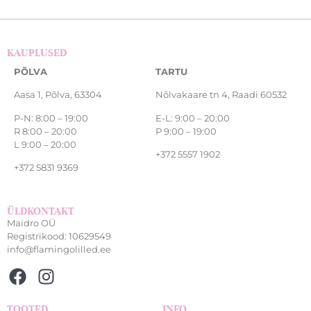
KAUPLUSED
PÕLVA
TARTU
Aasa 1, Põlva, 63304
Nõlvakaare tn 4, Raadi 60532
P-N: 8:00 – 19:00
E-L: 9:00 – 20:00
R 8:00 – 20:00
P 9:00 – 19:00
L 9:00 – 20:00
+372 5557 1902
+372 5831 9369
ÜLDKONTAKT
Maidro OÜ
Registrikood: 10629549
info@flamingolilled.ee
TOOTED
INFO