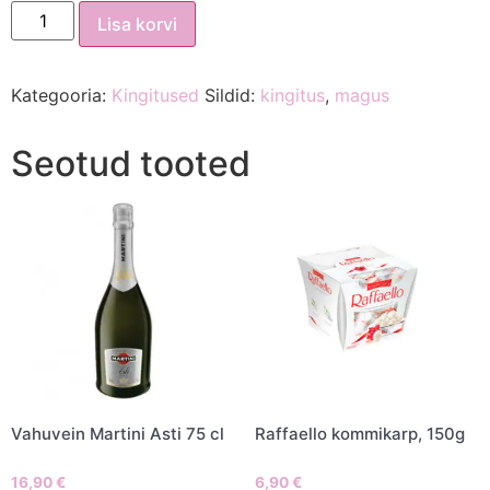
Lisa korvi
Kategooria:
Kingitused
Sildid:
kingitus
,
magus
Seotud tooted
Vahuvein Martini Asti 75 cl
Raffaello kommikarp, 150g
16,90
€
6,90
€