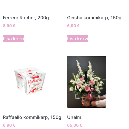
Ferrero Rocher, 200g
Geisha kommikarp, 150g
8,90
€
6,90
€
Lisa korvi
Lisa korvi
Raffaello kommikarp, 150g
Unelm
6,90
€
65,00
€