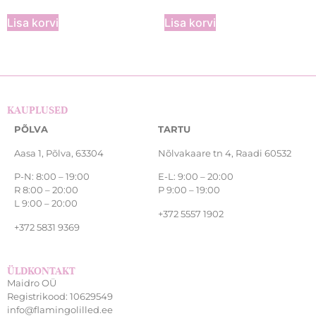
Lisa korvi
Lisa korvi
KAUPLUSED
PÕLVA
TARTU
Aasa 1, Põlva, 63304
Nõlvakaare tn 4, Raadi 60532
P-N: 8:00 – 19:00
E-L: 9:00 – 20:00
R 8:00 – 20:00
P 9:00 – 19:00
L 9:00 – 20:00
+372 5557 1902
+372 5831 9369
ÜLDKONTAKT
Maidro OÜ
Registrikood: 10629549
info@flamingolilled.ee