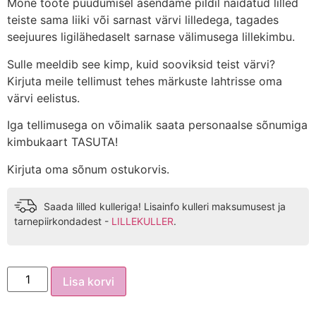
Mõne toote puudumisel asendame pildil näidatud lilled
teiste sama liiki või sarnast värvi lilledega, tagades
seejuures ligilähedaselt sarnase välimusega lillekimbu.
Sulle meeldib see kimp, kuid sooviksid teist värvi?
Kirjuta meile tellimust tehes märkuste lahtrisse oma
värvi eelistus.
Iga tellimusega on võimalik saata personaalse sõnumiga
kimbukaart TASUTA!
Kirjuta oma sõnum ostukorvis.
Saada lilled kulleriga! Lisainfo kulleri maksumusest ja
tarnepiirkondadest -
LILLEKULLER
.
Lisa korvi