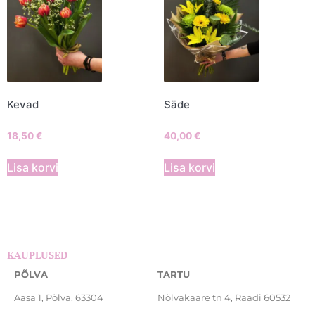
Kevad
Säde
18,50
€
40,00
€
Lisa korvi
Lisa korvi
KAUPLUSED
PÕLVA
TARTU
Aasa 1, Põlva, 63304
Nõlvakaare tn 4, Raadi 60532