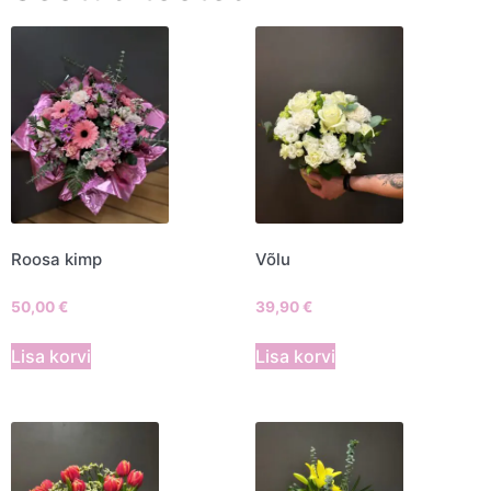
Roosa kimp
Võlu
50,00
€
39,90
€
Lisa korvi
Lisa korvi