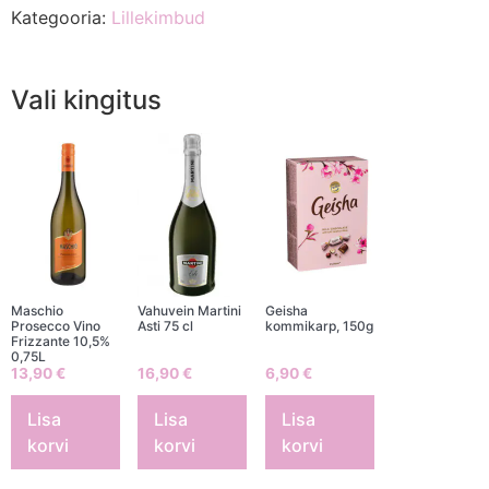
Kategooria:
Lillekimbud
Vali kingitus
Maschio
Vahuvein Martini
Geisha
Prosecco Vino
Asti 75 cl
kommikarp, 150g
Frizzante 10,5%
0,75L
13,90
€
16,90
€
6,90
€
Lisa
Lisa
Lisa
korvi
korvi
korvi