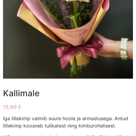
Kallimale
15,90
€
Iga lillekimp valmib suure hoole ja armastusega. Antud
lillekimp koosneb tulikatest ning kimburohelisest.