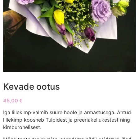
Kevade ootus
45,00
€
Iga lillekimp valmib suure hoole ja armastusega. Antud
lillekimp koosneb Tulpidest ja preeriakellukestest ning
kimburohelisest.