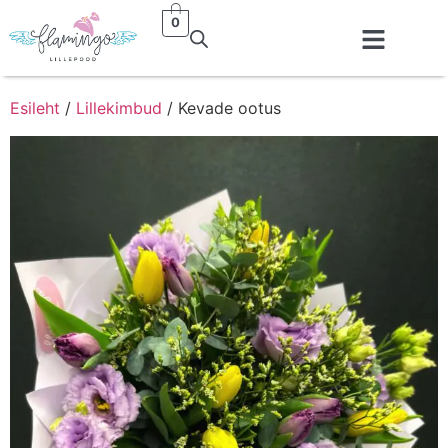
0
Esileht
/
Lillekimbud
/ Kevade ootus