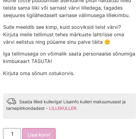
Mõne toote puudumisel asendame pildil näidatud lilled
teiste sama liiki või sarnast värvi lilledega, tagades
seejuures ligilähedaselt sarnase välimusega lillekimbu.
Sulle meeldib see kimp, kuid sooviksid teist värvi?
Kirjuta meile tellimust tehes märkuste lahtrisse oma
värvi eelistus ning püüame sinu palve täita 🙂
Iga tellimusega on võimalik saata personaalse sõnumiga
kimbukaart TASUTA!
Kirjuta oma sõnum ostukorvis.
Saada lilled kulleriga! Lisainfo kulleri maksumusest ja
tarnepiirkondadest -
LILLEKULLER
.
Lisa korvi