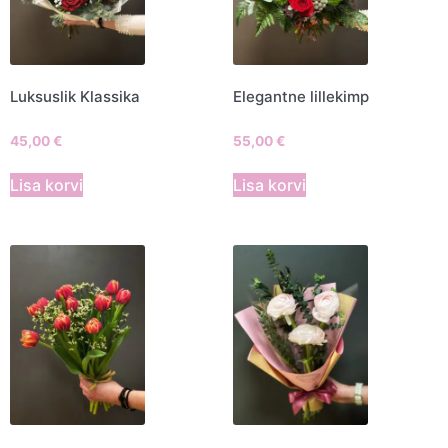
Luksuslik Klassika
Elegantne lillekimp
45,00
€
55,00
€
Lisa korvi
Lisa korvi