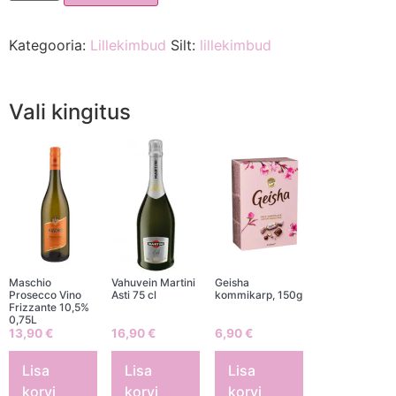
Kategooria:
Lillekimbud
Silt:
lillekimbud
Vali kingitus
Maschio
Vahuvein Martini
Geisha
Prosecco Vino
Asti 75 cl
kommikarp, 150g
Frizzante 10,5%
0,75L
13,90
€
16,90
€
6,90
€
Lisa
Lisa
Lisa
korvi
korvi
korvi